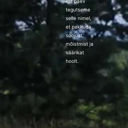
Iga päev
tegutseme
selle nimel,
et pakkuda
soojust,
mõistmist ja
väärikat
hoolt.